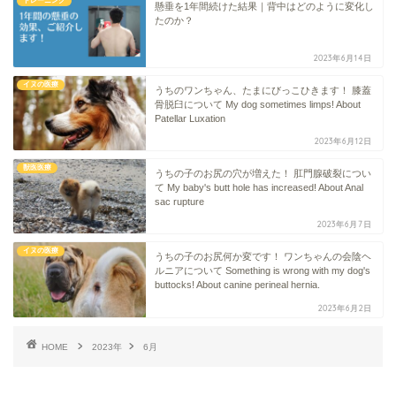
トレーニング
懸垂を1年間続けた結果｜背中はどのように変化し
たのか？
2023年6月14日
イヌの医療
うちのワンちゃん、たまにびっこひきます！ 膝蓋
骨脱臼について My dog sometimes limps! About
Patellar Luxation
2023年6月12日
獣医医療
うちの子のお尻の穴が増えた！ 肛門腺破裂につい
て My baby's butt hole has increased! About Anal
sac rupture
2023年6月7日
イヌの医療
うちの子のお尻何か変です！ ワンちゃんの会陰ヘ
ルニアについて Something is wrong with my dog's
buttocks! About canine perineal hernia.
2023年6月2日
HOME
2023年
6月