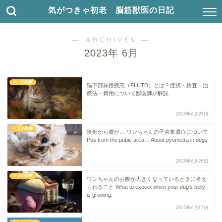
気がつきゃ初老 脳筋獣医の日記
― ARCHIVES ―
2023年 6月
ネコの医療
猫下部尿路疾患（FLUTD）とは？症状・検査・治
療法・費用について獣医師が解説
2023年6月29日
イヌの医療
陰部から膿が… ワンちゃんの子宮蓄膿症について
Pus from the pubic area… About pyometra in dogs
2023年6月26日
イヌの医療
ワンちゃんのお腹が大きくなっているときに考え
られること What to expect when your dog's belly
is growing.
2023年6月17日