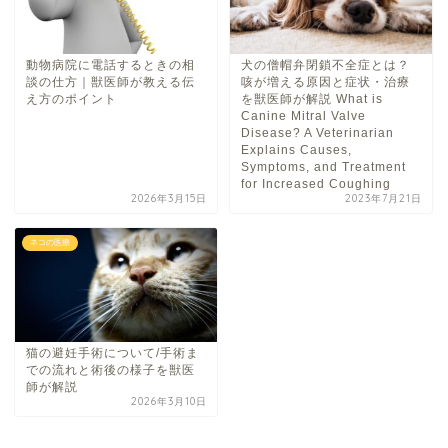
動物病院に電話するときの相
犬の僧帽弁閉鎖不全症とは？
談の仕方｜獣医師が教える伝
咳が増える原因と症状・治療
え方のポイント
を獣医師が解説 What is
Canine Mitral Valve
Disease? A Veterinarian
Explains Causes,
Symptoms, and Treatment
for Increased Coughing
2026年3月15日
2023年7月21日
ネコの医療
猫の避妊手術について/手術ま
での流れと術後の様子を獣医
師が解説
2026年3月10日