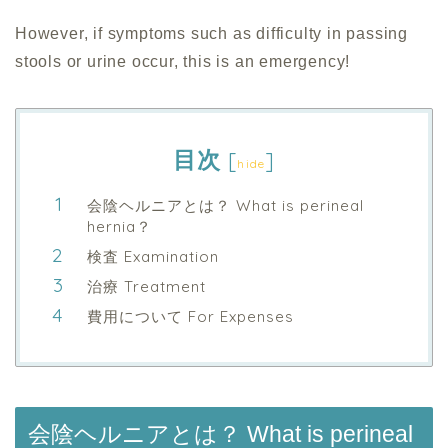
However, if symptoms such as difficulty in passing
stools or urine occur, this is an emergency!
目次
[
]
hide
会陰ヘルニアとは？ What is perineal
hernia？
検査 Examination
治療 Treatment
費用について For Expenses
会陰ヘルニアとは？ What is perineal