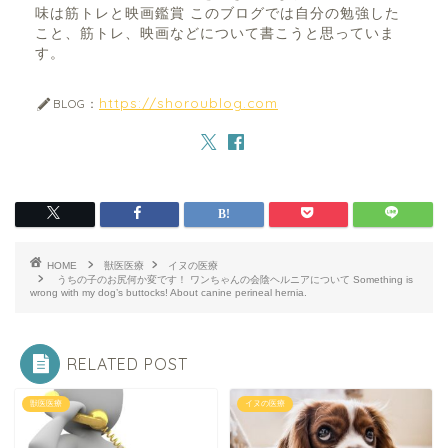
味は筋トレと映画鑑賞 このブログでは自分の勉強した
こと、筋トレ、映画などについて書こうと思っていま
す。
https://shoroublog.com
BLOG：
HOME
獣医医療
イヌの医療
うちの子のお尻何か変です！ ワンちゃんの会陰ヘルニアについて Something is
wrong with my dog’s buttocks! About canine perineal hernia.
RELATED POST
獣医医療
イヌの医療