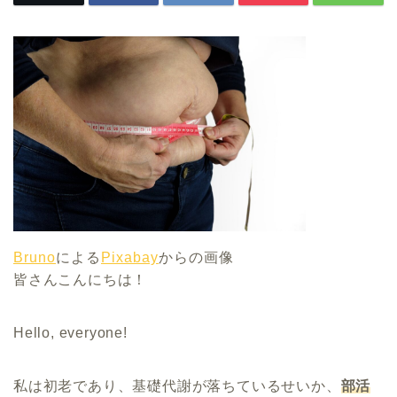
Bruno
による
Pixabay
からの画像
皆さんこんにちは！
Hello, everyone!
私は初老であり、基礎代謝が落ちているせいか、
部活