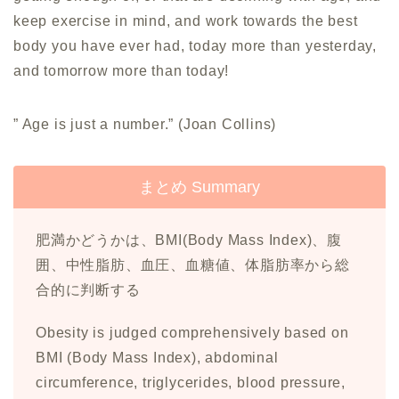
keep exercise in mind, and work towards the best
body you have ever had, today more than yesterday,
and tomorrow more than today!
” Age is just a number.” (Joan Collins)
まとめ Summary
肥満かどうかは、BMI(Body Mass Index)、腹
囲、中性脂肪、血圧、血糖値、体脂肪率から総
合的に判断する
Obesity is judged comprehensively based on
BMI (Body Mass Index), abdominal
circumference, triglycerides, blood pressure,