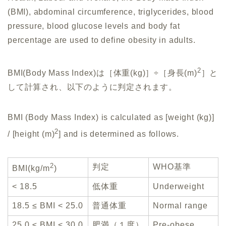
(BMI), abdominal circumference, triglycerides, blood
pressure, blood glucose levels and body fat
percentage are used to define obesity in adults.
2
BMI(Body Mass Index)は［体重(kg)］÷［身長(m)
］と
して計算され、以下のように判定されます。
BMI (Body Mass Index) is calculated as [weight (kg)]
2
/ [height (m)
] and is determined as follows.
2
判定
WHO基準
BMI(kg/m
)
< 18.5
低体重
Underweight
18.5 ≤ BMI < 25.0
普通体重
Normal range
25.0 ≤ BMI < 30.0
肥満（１度）
Pre-obese