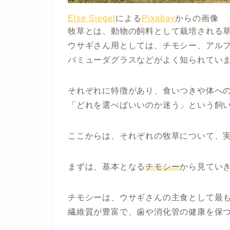
Else Siegel
による
Pixabay
からの画像
牧草とは、動物の飼料として栽培される
ウサギさん用としては、チモシー、アル
バミューダグラスなどがよく知られてい
それぞれに特徴があり、食いつきや体へ
「どれを選べばいいのか迷う」という飼
ここからは、それぞれの牧草について、
まずは、基本となる
チモシー
から見てい
チモシーは、ウサギさんの主食として最
繊維質が豊富で、歯や消化管の健康を保