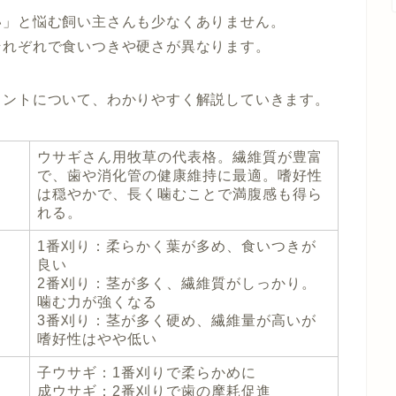
い」と悩む飼い主さんも少なくありません。
それぞれで食いつきや硬さが異なります。
イントについて、わかりやすく解説していきます。
ウサギさん用牧草の代表格。繊維質が豊富
で、歯や消化管の健康維持に最適。嗜好性
は穏やかで、長く噛むことで満腹感も得ら
れる。
1番刈り
：柔らかく葉が多め、食いつきが
良い
2番刈り
：茎が多く、繊維質がしっかり。
噛む力が強くなる
3番刈り
：茎が多く硬め、繊維量が高いが
嗜好性はやや低い
子ウサギ：1番刈りで柔らかめに
成ウサギ：2番刈りで歯の摩耗促進