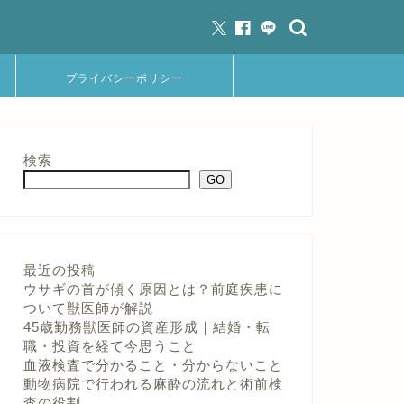
プライバシーポリシー
検索
GO
最近の投稿
ウサギの首が傾く原因とは？前庭疾患に
ついて獣医師が解説
45歳勤務獣医師の資産形成｜結婚・転
職・投資を経て今思うこと
血液検査で分かること・分からないこと
動物病院で行われる麻酔の流れと術前検
査の役割