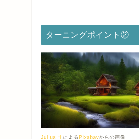
ターニングポイント②
Julius H.
による
Pixabay
からの画像