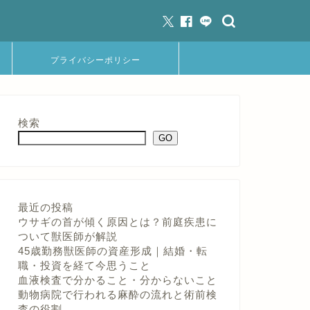
プライバシーポリシー
検索
GO
最近の投稿
ウサギの首が傾く原因とは？前庭疾患に
ついて獣医師が解説
45歳勤務獣医師の資産形成｜結婚・転
職・投資を経て今思うこと
血液検査で分かること・分からないこと
動物病院で行われる麻酔の流れと術前検
査の役割