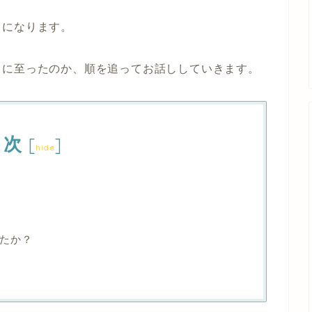
とになります。
るに至ったのか、順を追ってお話ししていきます。
目次
[
]
hide
たか？