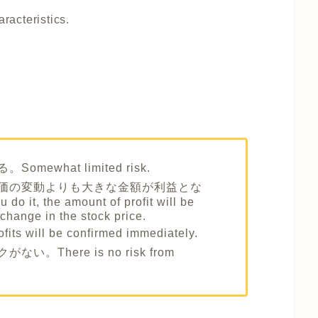
aracteristics.
ewhat limited risk.
価の変動よりも大きな金額が利益とな
 it, the amount of profit will be
 change in the stock price.
ill be confirmed immediately.
There is no risk from