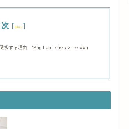
目次
[
]
hide
由 Why I still choose to day