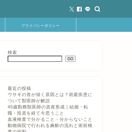
プライバシーポリシー
検索
GO
最近の投稿
ウサギの首が傾く原因とは？前庭疾患に
ついて獣医師が解説
45歳勤務獣医師の資産形成｜結婚・転
職・投資を経て今思うこと
血液検査で分かること・分からないこと
動物病院で行われる麻酔の流れと術前検
査の役割