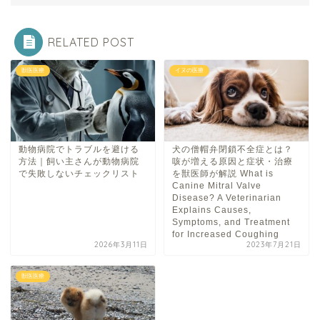
RELATED POST
獣医医療
イヌの医療
動物病院でトラブルを避ける
犬の僧帽弁閉鎖不全症とは？
方法｜飼い主さんが動物病院
咳が増える原因と症状・治療
で失敗しないチェックリスト
を獣医師が解説 What is
Canine Mitral Valve
Disease? A Veterinarian
Explains Causes,
Symptoms, and Treatment
for Increased Coughing
2026年3月11日
2023年7月21日
獣医医療