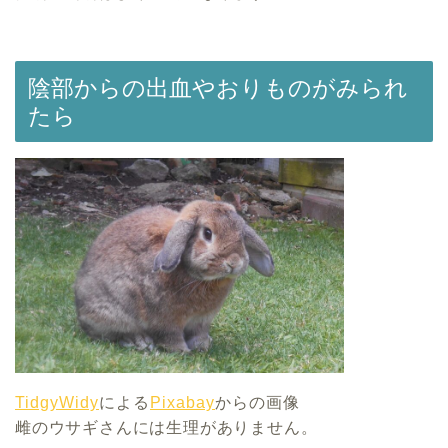
陰部からの出血やおりものがみられ
たら
TidgyWidy
による
Pixabay
からの画像
雌のウサギさんには生理がありません。