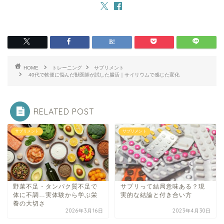
HOME
トレーニング
サプリメント
40代で軟便に悩んだ獣医師が試した腸活｜サイリウムで感じた変化
RELATED POST
サプリメント
サプリメント
野菜不足・タンパク質不足で
サプリって結局意味ある？現
体に不調…実体験から学ぶ栄
実的な結論と付き合い方
養の大切さ
2026年3月16日
2023年4月30日